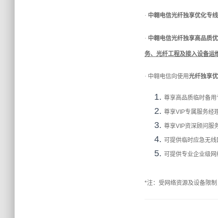
·
中翱电信
光纤独享优化专线
·
中翱电信
光
纤独享
高品质优
务、光纤工程及接入设备运
·
中翱电信向使用
光
纤独享
优
尊享高品质临时备用
尊享VIP专属服务
尊享VIP资深顾问
可提供临时应急无线
可提供专业企业级网
*注：受网络资源及设备限