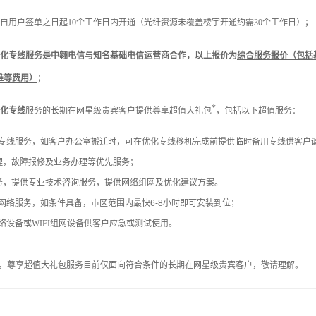
自用户签单之日起10个工作日内开通（光纤资源未覆盖楼宇开通约需30个工作日）
；
化专
线
服务
是中翱电信与知名基础电信运营商合作，以上报价为
综合服务报价（包括
维等费用）
；
*
化专线
服务的长期在网星级贵宾客户提供尊享超值大礼包
，包括以下超值服务：
专线服务，如客户办公室搬迁时，可在优化专线移机完成前提供临时备用专线供客户
经理，故障报修及业务办理等优先服务；
服务，提供专业技术咨询服务，提供网络组网及优化建议方案。
网络服务，如条件具备，市区范围内最快6-8小时即可安装到位；
络设备或
WIFI组网设备
供客户应急或测试使用。
制，尊享超值大礼包服务目前仅面向符合条件的
长期在网星级贵宾客户，敬请理解。