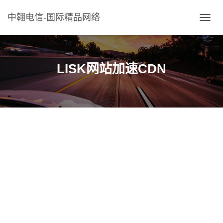
中翱电信-国际精品网络
切
换
导
航
LISK网站加速CDN