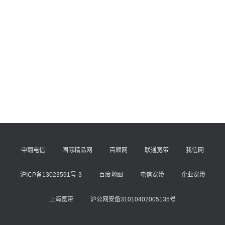
中翱电信
国际精品网
百顺网
联通宽带
我信网
沪ICP备13023591号-3
百度地图
电信宽带
企业宽带
上海宽带
沪公网安备31010402005135号